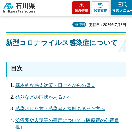
石川県
検索メニュ
緊急情報
閲覧支援
印刷
更新日：2026年7月8日
新型コロナウイルス感染症について
目次
基本的な感染対策・日ごろからの備え
発熱などの症状がある方へ
感染された方・感染者と接触のあった方へ
治療薬や入院等の費用について（医療費の公費負
担）