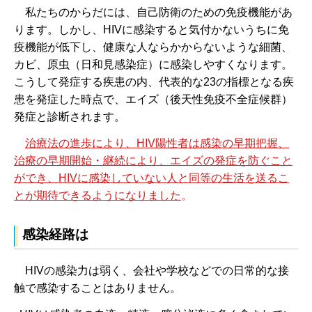
私たちのからだには、自己防衛のための免疫機能があ
ります。しかし、HIVに感染すると気付かないうちに免
疫機能が低下し、健康な人ならかからないような細菌、
カビ、原虫（日和見感染症）に感染しやすくなります。
こうして発症する疾患の内、代表的な23の指標となる疾
患を発症した時点で、エイズ（後天性免疫不全症候群）
発症と診断されます。
治療法の進歩により、HIV陽性者は感染の早期把握、
治療の早期開始・継続により、エイズの発症を防ぐこと
ができ、HIVに感染していない人と同等の生活を送るこ
とが期待できるようになりました
。
感染経路は
HIVの感
染力は弱く、会社や学校などでの日常的な接
触で感染することはありません。