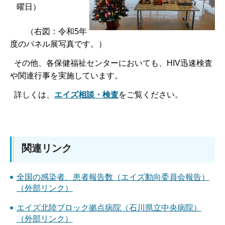
曜日）
（右図：令和5年
度のパネル展写真です。）
その他、各保健福祉センターにおいても、HIV迅速検査
や関連行事を実施しています。
詳しくは、
エイズ相談・検査
をご覧ください。
関連リンク
全国の感染者、患者報告数（エイズ動向委員会報告）
（外部リンク）
エイズ北陸ブロック拠点病院（石川県立中央病院）
（外部リンク）