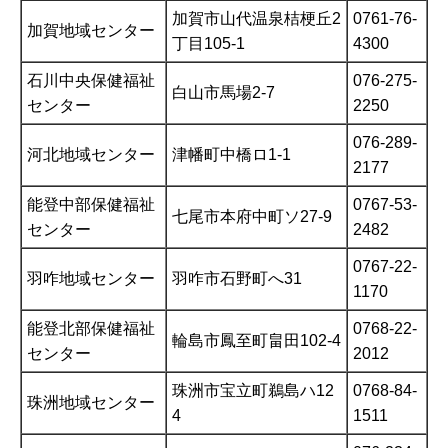
加賀市山代温泉桔梗丘2
0761-76-
加賀地域センター
丁目105-1
4300
石川中央保健福祉
076-275-
白山市馬場2-7
センター
2250
076-289-
河北地域センター
津幡町中橋ロ1-1
2177
能登中部保健福祉
0767-53-
七尾市本府中町ソ27-9
センター
2482
0767-22-
羽咋地域センター
羽咋市石野町へ31
1170
能登北部保健福祉
0768-22-
輪島市鳳至町畠田102-4
センター
2012
珠洲市宝立町鵜島ハ12
0768-84-
珠洲地域センター
4
1511