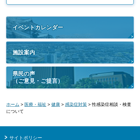
イベントカレンダー
施設案内
県民の声
（ご意見・ご提言）
ホーム
>
医療・福祉
>
健康
>
感染症対策
> 性感染症相談・検査
について
サイトポリシー