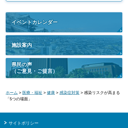
イベントカレンダー
施設案内
県民の声
（ご意見・ご提言）
ホーム
>
医療・福祉
>
健康
>
感染症対策
> 感染リスクが高まる
「5つの場面」
サイトポリシー