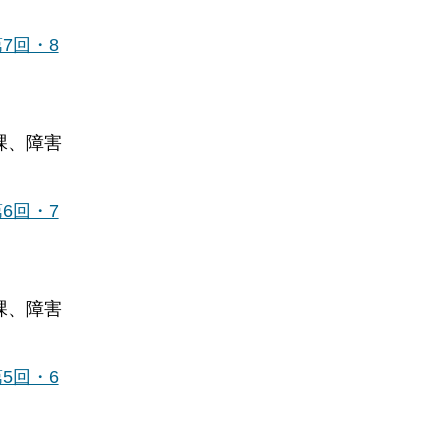
7回・8
課、障害
6回・7
課、障害
5回・6