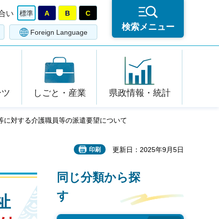
合い
標準
A
B
C
検索メニュー
Foreign Language
ーツ
しごと・産業
県政情報・統計
設等に対する介護職員等の派遣要望について
更新日：2025年9月5日
印刷
同じ分類から探
す
祉