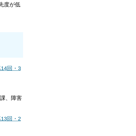
先度が低
4回・3
盤課、障害
3回・2