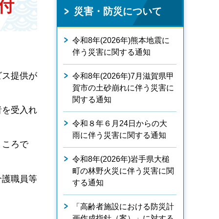
受付
災害・防災について
令和8年(2026年)熊本地震に
伴う災害に関する通知
ビス提供が
令和8年(2026年)7月滋賀県甲
賀市の土砂崩れに伴う災害に
関する通知
者を受入れ
令和８年６月24日からの大
雨に伴う災害に関する通知
ところで
令和8年(2026年)岩手県大槌
町の林野火災に伴う災害に関
介護職員等
する通知
「高齢者施設における防災計
画作成指針（案）」に対する