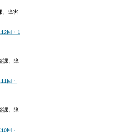
課、障害
2回・1
盤課、障
11回・
盤課、障
10回・