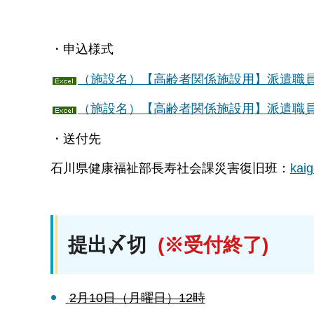
・申込様式
（施設名）【高齢者関係施設用】派遣職員
（施設名）【高齢者関係施設用】派遣職員
・送付先
石川県健康福祉部長寿社会課災害復旧班：
kaig
提出〆切
(※受付終了)
2月10日（月曜日）12時