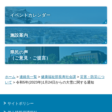
イベントカレンダー
施設案内
県民の声
（ご意見・ご提言）
ホーム
>
連絡先一覧
>
健康福祉部長寿社会課
>
災害・防災につ
いて
> 令和5年(2023年)1月24日からの大雪に関する通知
サイトポリシー