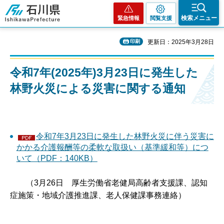
石川県
検索メニュー
緊急情報
閲覧支援
印刷
更新日：2025年3月28日
令和7年(2025年)3月23日に発生した
林野火災による災害に関する通知
令和7年3月23日に発生した林野火災に伴う災害に
かかる介護報酬等の柔軟な取扱い（基準緩和等）につ
いて（PDF：140KB）
（3月26日 厚生労働省老健局高齢者支援課、認知
症施策・地域介護推進課、老人保健課事務連絡）