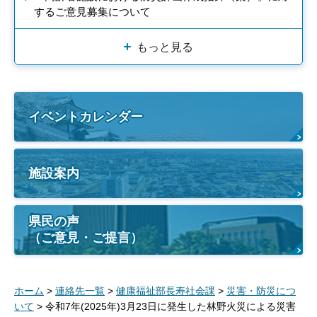
するご意見募集について
もっと見る
イベントカレンダー
施設案内
県民の声
（ご意見・ご提言）
ホーム
>
連絡先一覧
>
健康福祉部長寿社会課
>
災害・防災につ
いて
> 令和7年(2025年)3月23日に発生した林野火災による災害