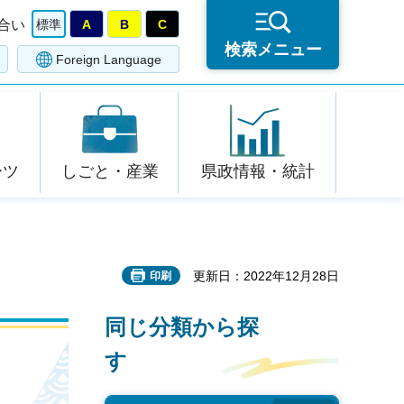
合い
標準
A
B
C
検索メニュー
Foreign Language
ーツ
しごと・産業
県政情報・統計
更新日：2022年12月28日
印刷
同じ分類から探
す