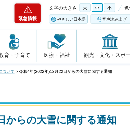
文字の大きさ
大
中
小
色
緊急情報
やさしい日本語
音声読み上げ
教育・子育て
医療・福祉
観光・文化・スポ
について
> 令和4年(2022年)12月22日からの大雪に関する通知
月22日からの大雪に関する通知