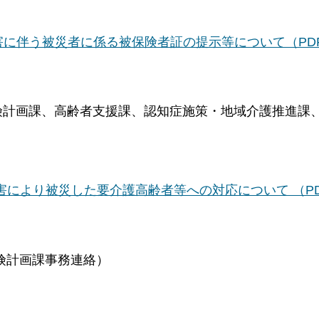
災害に伴う被災者に係る被保険者証の提示等について（PD
計画課、高齢者支援課、認知症施策・地域介護推進課
災害により被災した要介護高齢者等への対応について （P
険計画課事務連絡）