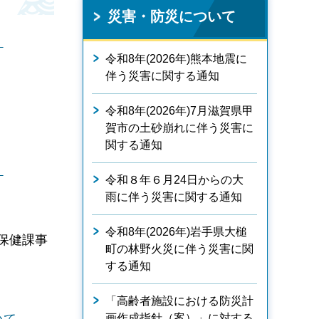
災害・防災について
：
令和8年(2026年)熊本地震に
伴う災害に関する通知
令和8年(2026年)7月滋賀県甲
賀市の土砂崩れに伴う災害に
関する通知
：
令和８年６月24日からの大
雨に伴う災害に関する通知
令和8年(2026年)岩手県大槌
保健課事
町の林野火災に伴う災害に関
する通知
「高齢者施設における防災計
いて
画作成指針（案）」に対する