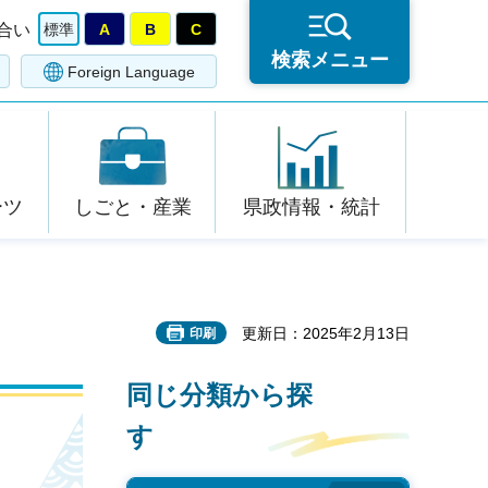
合い
標準
A
B
C
検索メニュー
Foreign Language
ーツ
しごと・産業
県政情報・統計
更新日：2025年2月13日
印刷
同じ分類から探
す