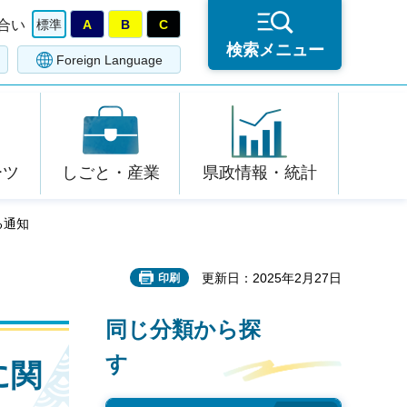
合い
標準
A
B
C
検索メニュー
Foreign Language
ーツ
しごと・産業
県政情報・統計
る通知
更新日：2025年2月27日
印刷
同じ分類から探
す
に関