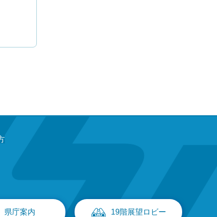
方
県庁案内
19階展望ロビー