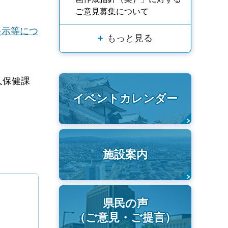
ご意見募集について
提示等につ
もっと見る
人保健課
イベントカレンダー
施設案内
県民の声
（ご意見・ご提言）