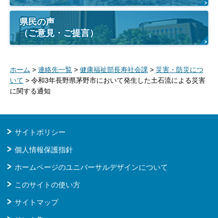
県民の声
（ご意見・ご提言）
ホーム
>
連絡先一覧
>
健康福祉部長寿社会課
>
災害・防災につ
いて
> 令和3年長野県茅野市において発生した土石流による災害
に関する通知
サイトポリシー
個人情報保護指針
ホームページのユニバーサルデザインについて
このサイトの使い方
サイトマップ