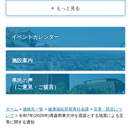
もっと見る
イベントカレンダー
施設案内
県民の声
（ご意見・ご提言）
ホーム
>
連絡先一覧
>
健康福祉部長寿社会課
>
災害・防災につ
いて
> 令和7年(2025年)青森県東方沖を震源とする地震による災
害に関する通知