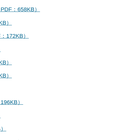
F：658KB）
KB）
172KB）
）
KB）
KB）
96KB）
）
B）