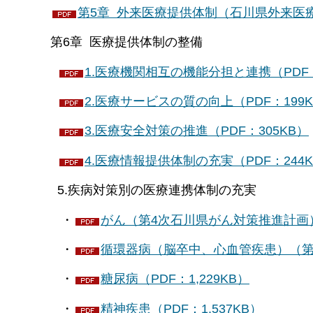
第5章 外来医療提供体制（石川県外来医療計
第6章 医療提供体制の整備
1.医療機関相互の機能分担と連携（PDF：
2.医療サービスの質の向上（PDF：199
3.医療安全対策の推進（PDF：305KB）
4.医療情報提供体制の充実（PDF：244
5.疾病対策別の医療連携体制の充実
・
がん（第4次石川県がん対策推進計画）（
・
循環器病（脳卒中、心血管疾患）（第2
・
糖尿病（PDF：1,229KB）
・
精神疾患（PDF：1,537KB）