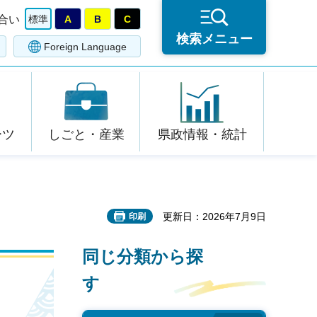
合い
標準
A
B
C
検索メニュー
Foreign Language
ーツ
しごと・産業
県政情報・統計
更新日：2026年7月9日
印刷
同じ分類から探
す