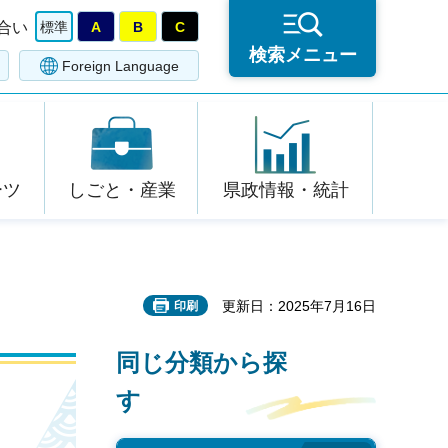
合い
標準
A
B
C
検索メニュー
Foreign Language
ーツ
しごと・産業
県政情報・統計
更新日：2025年7月16日
印刷
同じ分類から探
す