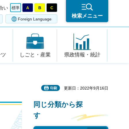
合い
標準
A
B
C
検索メニュー
Foreign Language
ーツ
しごと・産業
県政情報・統計
更新日：2022年9月16日
印刷
同じ分類から探
す