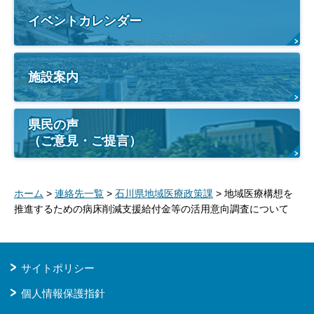
イベントカレンダー
施設案内
県民の声
（ご意見・ご提言）
ホーム
>
連絡先一覧
>
石川県地域医療政策課
> 地域医療構想を
推進するための病床削減支援給付金等の活用意向調査について
サイトポリシー
個人情報保護指針