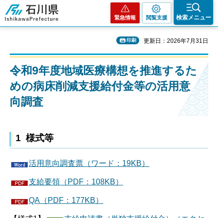
石川県
検索メニュー
緊急情報
閲覧支援
印刷
更新日：2026年7月31日
令和9年度地域医療構想を推進するた
めの病床削減支援給付金等の活用意
向調査
1 様式等
活用意向調査票（ワード：19KB）
支給要領（PDF：108KB）
QA（PDF：177KB）