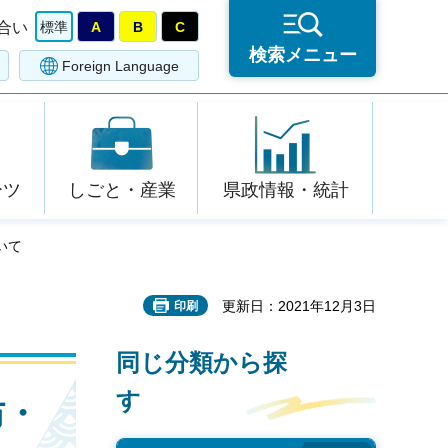
合い
標準
A
B
C
検索メニュー
Foreign Language
ーツ
しごと・産業
県政情報・統計
いて
更新日：2021年12月3日
印刷
同じ分類から探
す
防・