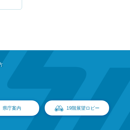
方
県庁案内
19階展望ロビー