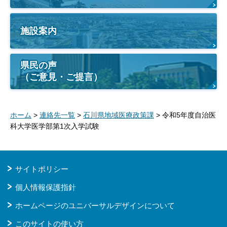
施設案内
県民の声
（ご意見・ご提言）
ホーム
>
連絡先一覧
>
石川県地域医療政策課
> 令和5年度自治医
科大学医学部第1次入学試験
サイトポリシー
個人情報保護指針
ホームページのユニバーサルデザインについて
このサイトの使い方