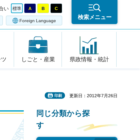
合い
標準
A
B
C
検索メニュー
Foreign Language
ーツ
しごと・産業
県政情報・統計
更新日：2012年7月26日
印刷
同じ分類から探
す