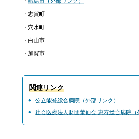
・
輪島市（外部リンク）
・志賀町
・穴水町
・白山市
・加賀市
関連リンク
公立能登総合病院（外部リンク）
社会医療法人財団董仙会 恵寿総合病院（