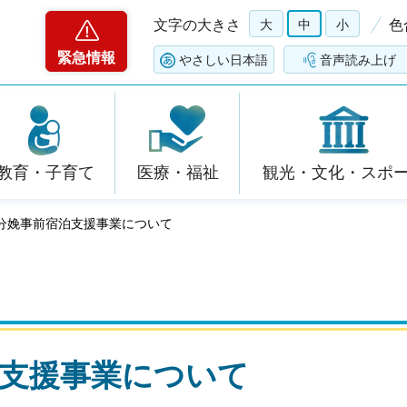
文字の大きさ
大
中
小
色
緊急情報
やさしい日本語
音声読み上げ
教育・子育て
医療・福祉
観光・文化・スポ
婦分娩事前宿泊支援事業について
泊支援事業について