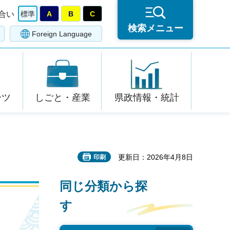
合い
標準
A
B
C
検索メニュー
Foreign Language
ーツ
しごと・産業
県政情報・統計
更新日：2026年4月8日
印刷
同じ分類から探
す