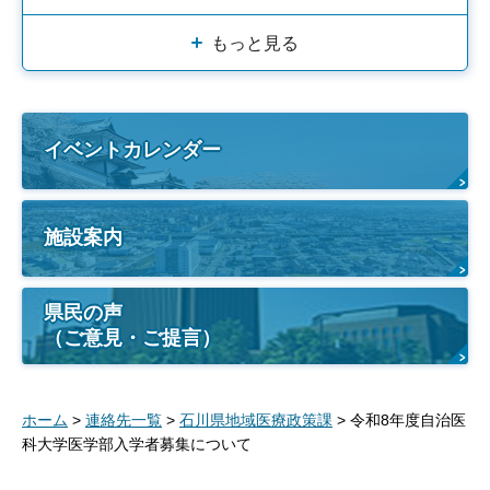
もっと見る
イベントカレンダー
施設案内
県民の声
（ご意見・ご提言）
ホーム
>
連絡先一覧
>
石川県地域医療政策課
> 令和8年度自治医
科大学医学部入学者募集について