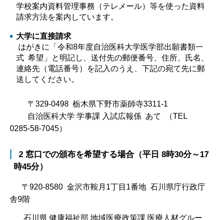
学校案内資料管理事務（テレメール）等を使った資料
請求方法を案内しています。
大学に直接請求
はがきに「令和8年度自治医科大学医学部出願書類一
式 希望」と明記し、送付先の郵便番号、住所、氏名、
連絡先（電話番号）を記入のうえ、下記の宛て先に郵
送してください。
〒329-0498 栃木県下野市薬師寺3311-1
自治医科大学 学事課 入試広報係 あて （TEL
0285-58-7045）
2 窓口での頒布を希望する場合（平日 8時30分～17
時45分）
〒920-8580 金沢市鞍月1丁目1番地 石川県庁行政庁
舎9階
石川県 健康福祉部 地域医療政策課 医療人材グルー