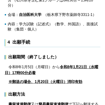
分 （石川県を含む第1グループは8時50分～15時10
分）
会場：
自治医科大学
（栃木県下野市薬師寺3311-1）
内容：学力試験（記述式）（数学、外国語）、面接試
験 （集団・個人）
4 出願手続
出願期間（終了しました）
令和8年1月5日（月曜日）から
令和8年1月21日（水曜
日）17時00分必着
※郵送の場合、1月20日（火曜日）消印有効
出願方法
書留速達郵便
又は
簡易書留速達郵便
で下記へ郵送する