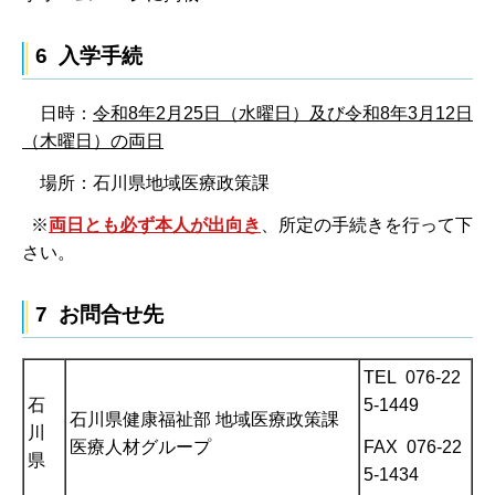
6 入学手続
日時：
令和8年2月25日（水
曜日）及び
令和8
年3月12日
（木曜日）
の両日
場所：石川県地域医療政策課
※
両日とも
必ず本人が出向き
、所定の手続きを行って下
さい。
7 お問合せ先
TEL 076-22
石
5-1449
石川県健康福祉部 地域医療政策課
川
FAX 076-22
医療人材グループ
県
5-1434