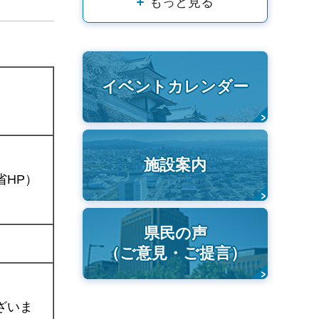
もっと見る
イベントカレンダー
施設案内
省HP）
県民の声
（ご意見・ご提言）
ざいま