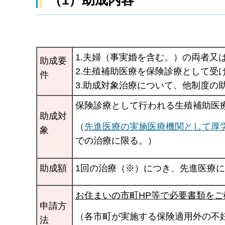
1.夫婦（事実婚を含む。）の両者又
助成要
2.生殖補助医療を保険診療として受
件
3.助成対象治療について、他制度の
保険診療として行われる生殖補助医
助成対
（
先進医療の実施医療機関として厚
象
での治療に限る。）
助成額
1回の治療（※）につき、先進医療に
お住まいの市町HP等で必要書類をご
申請方
（各市町が実施する保険適用外の不
法