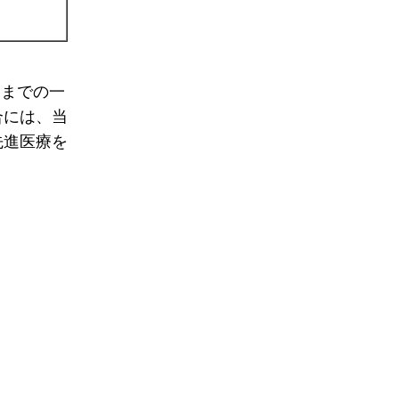
）までの一
合には、当
先進医療を