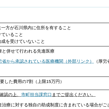
は一方が石川県内に住所を有すること
けていること
助成を受けていないこと
療と併せて行われる先進医療
労省から承認されている医療機関（外部リンク）
（厚労
要した費用の7割（上限15万円）
確認の上、
市町担当課窓口
までご提出ください。
妊治療に対する独自の助成制度に含まれている場合がご