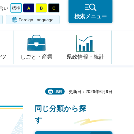
合い
標準
A
B
C
検索メニュー
Foreign Language
ーツ
しごと・産業
県政情報・統計
更新日：2026年6月9日
印刷
同じ分類から探
す