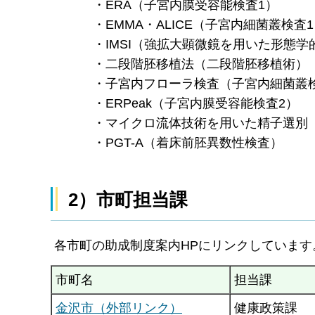
・ERA（子宮内膜受容能検査1）
・EMMA・ALICE（子宮内細菌叢検査1
・IMSI（強拡大顕微鏡を用いた形態学
・二段階胚移植法（二段階胚移植術）
・子宮内フローラ検査（子宮内細菌叢検
・ERPeak（子宮内膜受容能検査2）
・マイクロ流体技術を用いた精子選別（膜
・PGT-A（着床前胚異数性検査）
2）市町担当課
各市町の助成制度案内HPにリンクしています
市町名
担当課
金沢市（外部リンク）
健康政策課