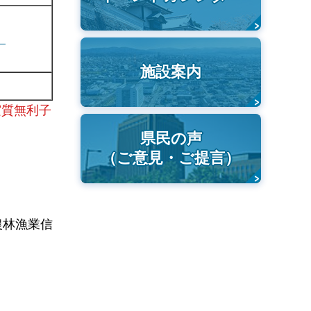
）
施設案内
実質無利子
県民の声
（ご意見・ご提言）
農林漁業信