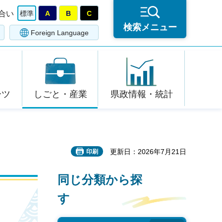
合い
標準
A
B
C
検索メニュー
Foreign Language
ーツ
しごと・産業
県政情報・統計
更新日：2026年7月21日
印刷
同じ分類から探
す