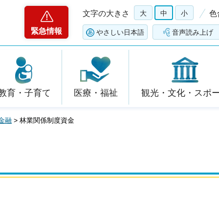
文字の大きさ
大
中
小
色
緊急情報
やさしい日本語
音声読み上げ
教育・子育て
医療・福祉
観光・文化・スポ
金融
> 林業関係制度資金