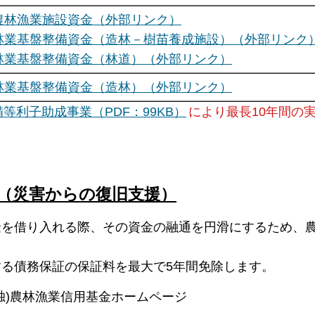
農林漁業施設資金（外部リンク）
林業基盤整備資金（造林－樹苗養成施設）（外部リンク
林業基盤整備資金（林道）（外部リンク）
林業基盤整備資金（造林）（外部リンク）
等利子助成事業（PDF：99KB）
により最長10年間の
（災害からの復旧支援）
金を借り入れる際、その資金の融通を円滑にするため、
る債務保証の保証料を最大で5年間免除します。
独)
農林漁業信用基金ホームページ