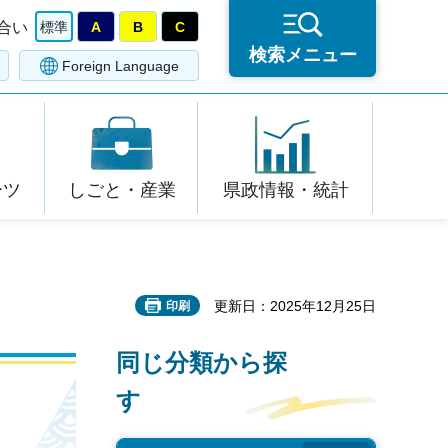
合い
標準
A
B
C
検索メニュー
Foreign Language
ーツ
しごと・産業
県政情報・統計
更新日：2025年12月25日
印刷
同じ分類から探
す