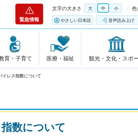
文字の大きさ
大
中
小
色
緊急情報
やさしい日本語
音声読み上げ
教育・子育て
医療・福祉
観光・文化・スポ
スパイレス指数について
ス指数について