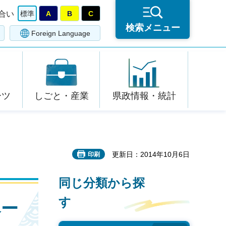
合い
標準
A
B
C
検索メニュー
Foreign Language
ーツ
しごと・産業
県政情報・統計
更新日：2014年10月6日
印刷
同じ分類から探
す
ペー