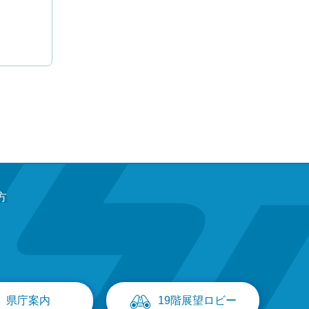
方
県庁案内
19階展望ロビー