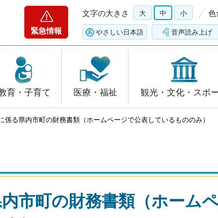
文字の大きさ
大
中
小
色
緊急情報
やさしい日本語
音声読み上げ
教育・子育て
医療・福祉
観光・文化・スポ
決算に係る県内市町の財務書類（ホームページで公表しているもののみ）
県内市町の財務書類（ホーム