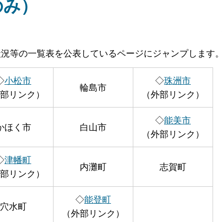
のみ）
状況等の一覧表を公表しているページにジャンプします
◇
小松市
◇
珠洲市
輪島市
部リンク）
（外部リンク）
◇
能美市
かほく市
白山市
（外部リンク）
◇
津幡町
内灘町
志賀町
部リンク）
◇
能登町
穴水町
（外部リンク）