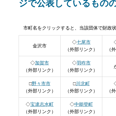
ジで公表しているもの
市町
名をクリックすると、当該団体で財政
◇
七尾市
金沢市
（外部リンク）
（外
◇
加賀市
◇
羽咋市
（外部リンク）
（外部リンク）
□
野々市市
□
川北町
（外部リンク）
（外部リンク）
（外
◇
宝達志水町
◇
中能登町
（外部リンク）
（外部リンク）