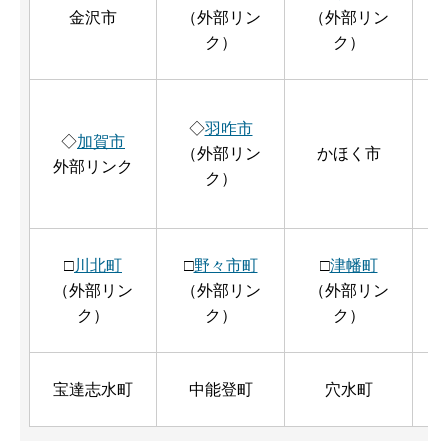
金沢市
（外部リン
（外部リン
ク）
ク）
◇
羽咋市
◇
加賀市
（外部リン
かほく市
外部リンク
ク）
□
川北町
□
野々市町
□
津幡町
（外部リン
（外部リン
（外部リン
ク）
ク）
ク）
宝達志水町
中能登町
穴水町