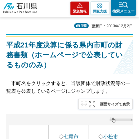
石川県
検索メニュー
緊急情報
閲覧支援
印刷
更新日：2013年12月2日
平成21年度決算に係る県内市町の財
務書類（ホームページで公表してい
るもののみ）
市町
名をクリックすると、当該団体で財政状況等の一
覧表を公表しているページにジャンプします。
画面サイズで表示
◇
七尾市
◇
小松市