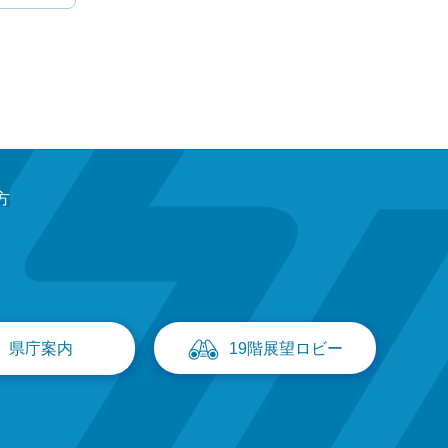
方
県庁案内
19階展望ロビー