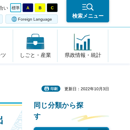
合い
標準
A
B
C
検索メニュー
Foreign Language
ーツ
しごと・産業
県政情報・統計
更新日：2022年10月3日
印刷
同じ分類から探
す
出