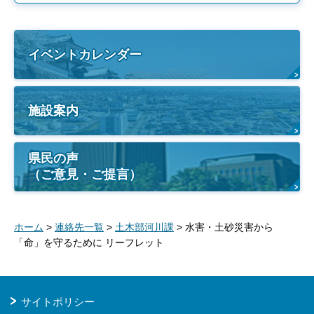
イベントカレンダー
施設案内
県民の声
（ご意見・ご提言）
ホーム
>
連絡先一覧
>
土木部河川課
> 水害・土砂災害から
「命」を守るために リーフレット
サイトポリシー