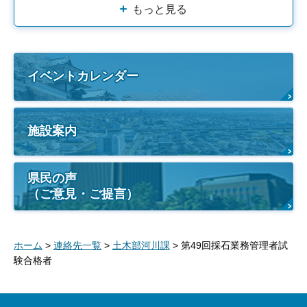
もっと見る
イベントカレンダー
施設案内
県民の声
（ご意見・ご提言）
ホーム
>
連絡先一覧
>
土木部河川課
> 第49回採石業務管理者試
験合格者