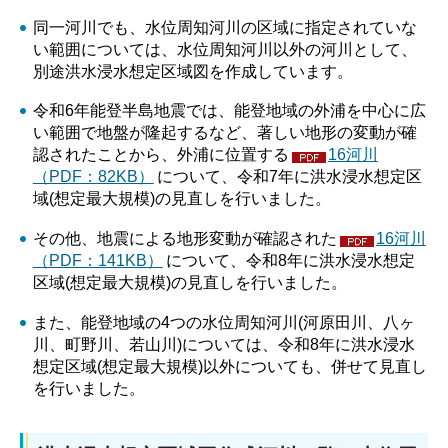
同一河川でも、水位周知河川の区域に指定されていな
い範囲については、水位周知河川以外の河川として、
別途洪水浸水想定区域図を作成しています。
令和6年能登半島地震では、能登地域の外浦を中心に広
い範囲で地盤が隆起するなど、著しい地形の変動が確
認されたことから、外浦に位置する
16河川
（PDF：82KB）
について、令和7年に洪水浸水想定区
域(想定最大規模)の見直しを行いました。
その他、地震による地形変動が確認された
16河川
（PDF：141KB）
について、令和8年に洪水浸水想定
区域(想定最大規模)の見直しを行いました。
また、能登地域の4つの水位周知河川(河原田川、八ヶ
川、町野川、若山川)については、令和8年に洪水浸水
想定区域(想定最大規模)以外についても、併せて見直し
を行いました。