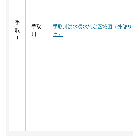
手
手取
手取川洪水浸水想定区域図（外部リン
取
川
ク）
川