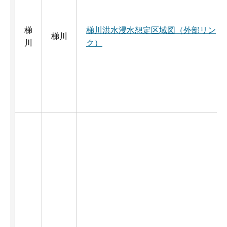
梯
梯川洪水浸水想定区域図（外部リン
梯川
川
ク）