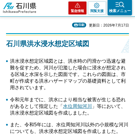
石川県
検索メニュー
緊急情報
閲覧支援
印刷
更新日：2026年7月17日
石川県洪水浸水想定区域図
洪水浸水想定区域図とは、洪水時の円滑かつ迅速な避
難を促すため、河川が氾濫した場合に浸水が想定され
る区域と水深を示した図面です。これらの図面は、市
町が作成する洪水ハザードマップの基礎資料として利
用されています。
令和元年までに、洪水により相当な被害が生じる恐れ
があるとして指定した「
水位周知河川
」等において、
洪水浸水想定区域図を作成しました。
また、令和5年には、水位周知河川以外の小規模な河川
についても、洪水浸水想定区域図を作成しました。