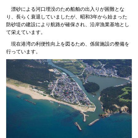
漂
砂による河口埋没のため船舶の出入りが困難とな
り、長らく衰退していましたが、昭和3年から始まった
防砂堤の建設により航路が確保され、沿岸漁業基地とし
て栄えています。
現
在港湾の利便性向上を図るため、係留施設の整備を
行っています。