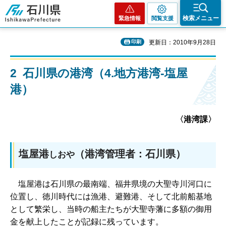
石川県
検索メニュー
緊急情報
閲覧支援
印刷
更新日：2010年9月28日
2 石川県の港湾（4.地方港湾-塩屋
港）
〈港湾課〉
塩屋港
（港湾管理者：石川県）
しおや
塩
屋港は石川県の最南端、福井県境の大聖寺川河口に
位置し、徳川時代には漁港、避難港、そして北前船基地
として繁栄し、当時の船主たちが大聖寺藩に多額の御用
金を献上したことが記録に残っています。