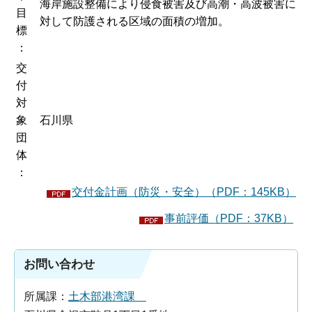
海岸施設整備により侵食被害及び高潮・高波被害に
目
対して防護される区域の面積の増加。
標
：
交
付
対
象
石川県
団
体
：
交付金計画（防災・安全）（PDF：145KB）
事前評価（PDF：37KB）
お問い合わせ
所属課：
土木部港湾課