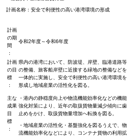
計画名称：安全で利便性の高い港湾環境の形成
計画
の期
令和2年度～令和6年度
間
：
計画
県内の港湾において、防波堤、岸壁、臨港道路等
の目
の整備、旅客船岸壁に近接する緑地の整備などを
標
一体的に実施し、安全で利便性の高い港湾環境を
：
形成し地域産業の活性化を図る。
主な
・港内の静穏度向上や物流機能効率化などの機能
成果
強化対策により、近年の取扱貨物量減少傾向に歯
目
止めをかけ、取扱貨物量増加へ転換を図る。
標
・地域産業の活性化・基盤強化を図るうえで、物
：
流機能効率化などにより、コンテナ貨物の利用拡