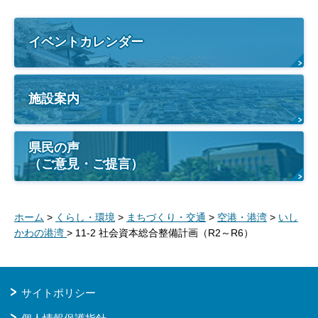
イベントカレンダー
施設案内
県民の声
（ご意見・ご提言）
ホーム
>
くらし・環境
>
まちづくり・交通
>
空港・港湾
>
いし
かわの港湾
> 11-2 社会資本総合整備計画（R2～R6）
サイトポリシー