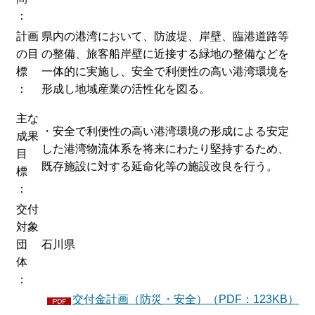
：
計画
県内の港湾において、防波堤、岸壁、臨港道路等
の目
の整備、旅客船岸壁に近接する緑地の整備などを
標
一体的に実施し、安全で利便性の高い港湾環境を
：
形成し地域産業の活性化を図る。
主な
・安全で利便性の高い港湾環境の形成による安定
成果
した港湾物流体系を将来にわたり堅持するため、
目
既存施設に対する延命化等の施設改良を行う。
標
：
交付
対象
団
石川県
体
：
交付金計画（防災・安全）（PDF：123KB）