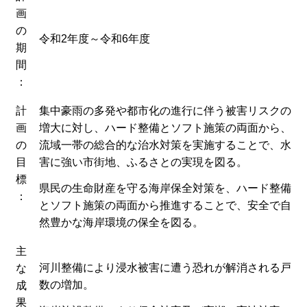
画
の
令和2年度～令和6年度
期
間
：
計
集中豪雨の多発や都市化の進行に伴う被害リスクの
画
増大に対し、ハード整備とソフト施策の両面から、
の
流域一帯の総合的な治水対策を実施することで、水
目
害に強い市街地、ふるさとの実現を図る。
標
県民の生命財産を守る海岸保全対策を、ハード整備
：
とソフト施策の両面から推進することで、安全で自
然豊かな海岸環境の保全を図る。
主
河川整備により浸水被害に遭う恐れが解消される戸
な
数の増加。
成
果