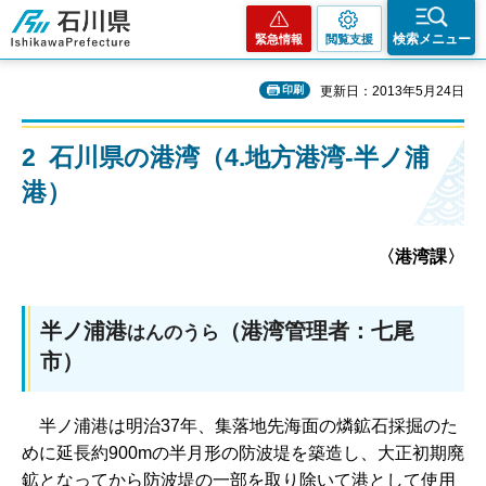
石川県
検索メニュー
緊急情報
閲覧支援
印刷
更新日：2013年5月24日
2 石川県の港湾（4.地方港湾-半ノ浦
港）
〈港湾課〉
半ノ浦港
（港湾管理者：七尾
はんのうら
市）
半
ノ浦港は明治37年、集落地先海面の燐鉱石採掘のた
めに延長約900mの半月形の防波堤を築造し、大正初期廃
鉱となってから防波堤の一部を取り除いて港として使用