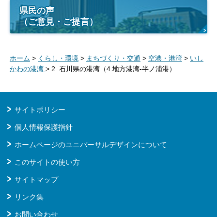
県民の声
（ご意見・ご提言）
ホーム
>
くらし・環境
>
まちづくり・交通
>
空港・港湾
>
いし
かわの港湾
> 2 石川県の港湾（4.地方港湾-半ノ浦港）
サイトポリシー
個人情報保護指針
ホームページのユニバーサルデザインについて
このサイトの使い方
サイトマップ
リンク集
お問い合わせ