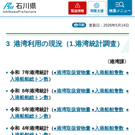
石川県
検索メニュー
緊急情報
閲覧支援
印刷
更新日：2026年5月14日
3 港湾利用の現況（1.港湾統計調査）
〈港湾課〉
令和 7年港湾統計（
●
港湾取扱貨物量
●入港船舶隻数
●
入港船舶総トン数
）
令和 6年港湾統計（
●
港湾取扱貨物量
●入港船舶隻数
●
入港船舶総トン数
）
令和 5年港湾統計（
●港湾取扱貨物量
●入港船舶隻数
●
入港船舶総トン数
）
令和 4年港湾統計（
●港湾取扱貨物量
●入港船舶隻数
●
入港船舶総トン数
）