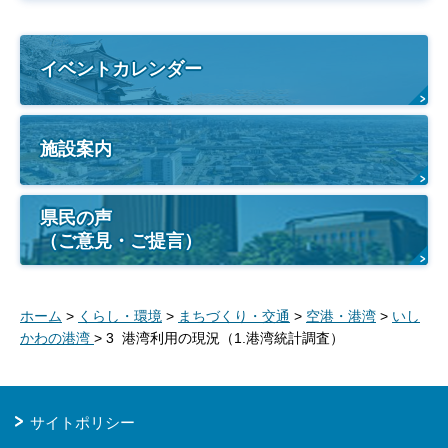
イベントカレンダー
施設案内
県民の声
（ご意見・ご提言）
ホーム
>
くらし・環境
>
まちづくり・交通
>
空港・港湾
>
いし
かわの港湾
> 3 港湾利用の現況（1.港湾統計調査）
サイトポリシー