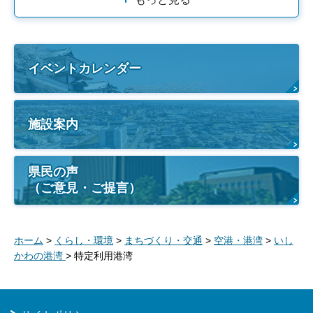
イベントカレンダー
施設案内
県民の声
（ご意見・ご提言）
ホーム
>
くらし・環境
>
まちづくり・交通
>
空港・港湾
>
いし
かわの港湾
> 特定利用港湾