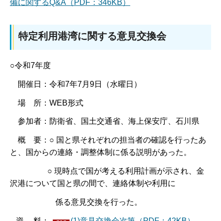
備に関するQ&A（PDF：346KB）
特定利用港湾に関する意見交換会
○令和7年度
開催日：令和7年7月9日（水曜日）
場 所：WEB形式
参加者：防衛省、国土交通省、海上保安庁、石川県
概 要：○ 国と県それぞれの担当者の確認を行ったあ
と、国からの連絡・調整体制に係る説明があった。
○ 現時点で国が考える利用計画が示され、金
沢港について国と県の間で、連絡体制や利用に
係る意見交換を行った。
資 料：
(1)意見交換会次第（PDF：42KB）