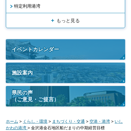
特定利用港湾
もっと見る
イベントカレンダー
施設案内
県民の声
（ご意見・ご提言）
ホーム
>
くらし・環境
>
まちづくり・交通
>
空港・港湾
>
いし
かわの港湾
> 金沢港金石地区船だまりの中期経営目標