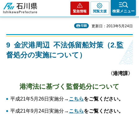
石川県
検索メニュー
緊急情報
閲覧支援
印刷
更新日：2013年5月24日
9 金沢港周辺 不法係留船対策（2.監
督処分の実施について）
〈港湾課〉
港湾法に基づく監督処分について
平成21年5月26日実施分
→
こちら
をご覧ください。
平成21年9月24日実施分
→
こちら
をご覧ください。