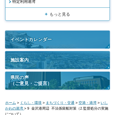
特定利用港湾
もっと見る
イベントカレンダー
施設案内
県民の声
（ご意見・ご提言）
ホーム
>
くらし・環境
>
まちづくり・交通
>
空港・港湾
>
いし
かわの港湾
> 9 金沢港周辺 不法係留船対策（2.監督処分の実施
について）