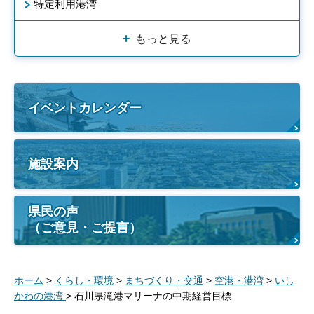
特定利用港湾
もっと見る
イベントカレンダー
施設案内
県民の声
（ご意見・ご提言）
ホーム
>
くらし・環境
>
まちづくり・交通
>
空港・港湾
>
いし
かわの港湾
> 石川県滝港マリーナの中期経営目標