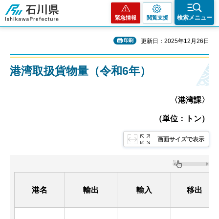
石川県
検索メニュー
緊急情報
閲覧支援
印刷
更新日：2025年12月26日
港湾取扱貨物量（令和6年）
〈港湾課〉
（単位：トン）
画面サイズで表示
港名
輸出
輸入
移出