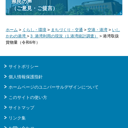
県民の声
（ご意見・ご提言）
ホーム
>
くらし・環境
>
まちづくり・交通
>
空港・港湾
>
いし
かわの港湾
>
3 港湾利用の現況（1.港湾統計調査）
> 港湾取扱
貨物量（令和6年）
サイトポリシー
個人情報保護指針
ホームページのユニバーサルデザインについて
このサイトの使い方
サイトマップ
リンク集