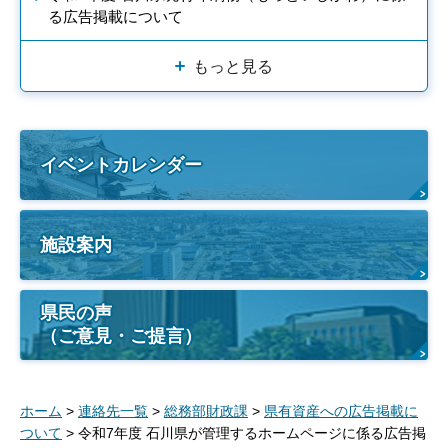
る広告掲載について
もっと見る
イベントカレンダー
施設案内
県民の声
（ご意見・ご提言）
ホーム
>
連絡先一覧
>
総務部財政課
>
県有資産への広告掲載に
ついて
> 令和7年度 石川県が管理するホームページに係る広告掲