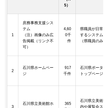
5）
庶務事務支援シス
テム
4,60
県職員が日常業
1
（注）画像のみ広
0千
するシステム
告掲載（リンク不
件
（県職員のみ閲
可）
石川県ホームペー
917
石川県ポータル
2
ジ
千件
トップページ
石川県立美術館
石川県立美術館ホ
365
3
内や展覧会スケ