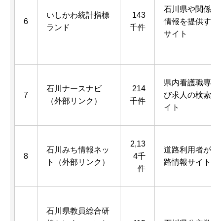
石川県や関係機
いしかわ統計指標
143
6
情報を提供する
ランド
千件
サイト
県内看護職専用
石川ナースナビ
214
7
び求人の検索が
（外部リンク）
千件
イト
2,13
石川みち情報ネッ
道路利用者が利
8
4千
ト（外部リンク）
路情報サイト
件
石川県教員総合研