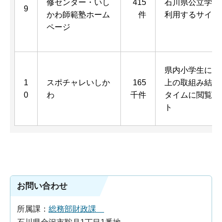
修センター・いし
415
石川県公立学校
9
かわ師範塾ホーム
件
利用するサイト
ページ
県内小学生によ
1
スポチャレいしか
165
上の取組み結果
0
わ
千件
タイムに閲覧で
ト
お問い合わせ
所属課：
総務部財政課