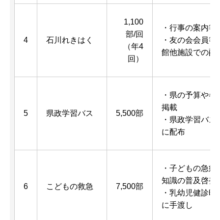
1,100
・行事の案内等
部/回
4
石川れきはく
・友の会会員等
（年4
館他施設での配
回）
・県の予算や各
掲載
5
県政学習バス
5,500部
・県政学習バス
に配布
・子どもの急病
知識の普及啓発
6
こどもの救急
7,500部
・乳幼児健診時
に手渡し