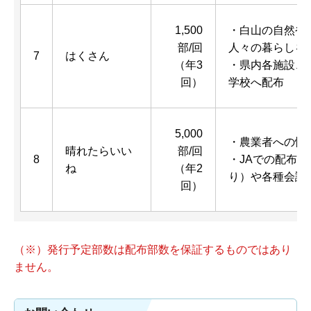
1,500
・白山の自然や
部/回
人々の暮らしを
7
はくさん
（年3
・県内各施設、
回）
学校へ配布
5,000
・農業者への情
晴れたらいい
部/回
8
・JAでの配布
ね
（年2
り）や各種会議
回）
（※）発行予定部数は配布部数を保証するものではあり
ません。