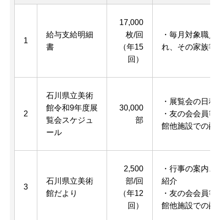
17,000
給与支給明細
枚/回
・毎月対象職員
1
書
（年15
れ、その家族等
回）
石川県立美術
・展覧会の日程
館令和9年度展
30,000
2
・友の会会員等
覧会スケジュ
部
館他施設での配
ール
2,500
・行事の案内、
石川県立美術
部/回
紹介
3
館だより
（年12
・友の会会員等
回）
館他施設での配