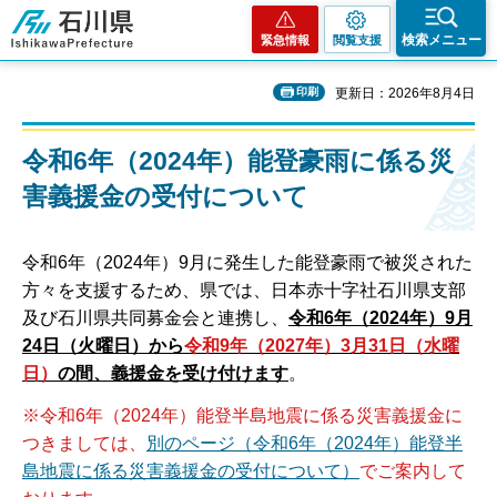
石川県
検索メニュー
緊急情報
閲覧支援
印刷
更新日：2026年8月4日
令和6年（2024年）能登豪雨に係る災
害義援金の受付について
令和6年（2024年）9月に発生した能登豪雨で被災された
方々を支援するため、県では、日本赤十字社石川県支部
及び石川県共同募金会と連携し、
令和6年（2024年）9月
24日（火曜日）から
令和9年（2027年）3月31日（水曜
日）
の間、義援金を受け付けます
。
※令和6年（2024年）能登半島地震に係る災害義援金に
つきましては、
別のページ（令和6年（2024年）能登半
島地震に係る災害義援金の受付について）
でご案内して