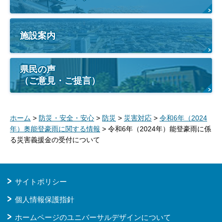
施設案内
県民の声
（ご意見・ご提言）
ホーム
>
防災・安全・安心
>
防災
>
災害対応
>
令和6年（2024
年）奥能登豪雨に関する情報
> 令和6年（2024年）能登豪雨に係
る災害義援金の受付について
サイトポリシー
個人情報保護指針
ホームページのユニバーサルデザインについて