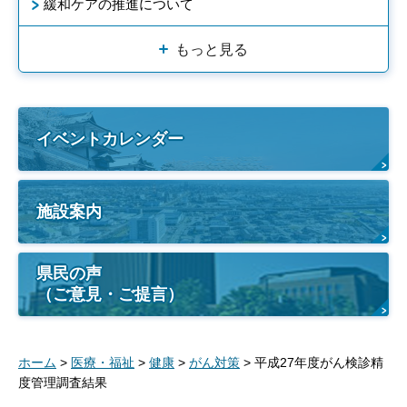
緩和ケアの推進について
もっと見る
イベントカレンダー
施設案内
県民の声
（ご意見・ご提言）
ホーム
>
医療・福祉
>
健康
>
がん対策
> 平成27年度がん検診精
度管理調査結果