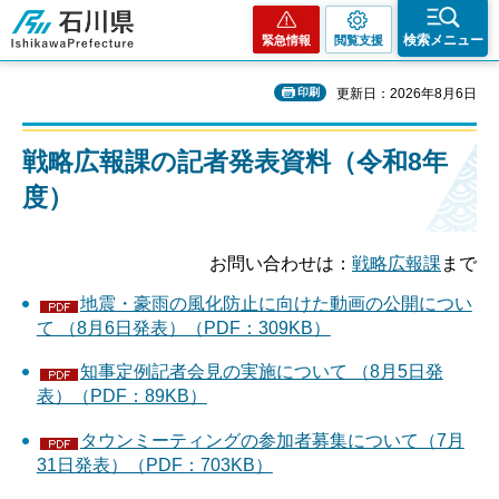
石川県
検索メニュー
緊急情報
閲覧支援
印刷
更新日：2026年8月6日
戦略広報課の記者発表資料（令和8年
度）
お問い合わせは：
戦略広報課
まで
地震・豪雨の風化防止に向けた動画の公開につい
て （8月6日発表）（PDF：309KB）
知事定例記者会見の実施について （8月5日発
表）（PDF：89KB）
タウンミーティングの参加者募集について（7月
31日発表）（PDF：703KB）