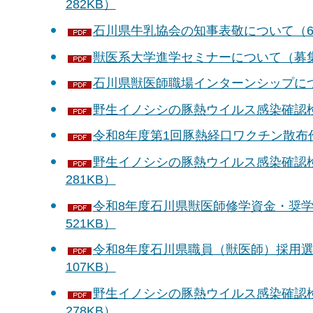
282KB）
石川県牛乳協会の知事表敬について（6月
獣医系大学進学セミナーについて（募集）
石川県獣医師職場インターンシップについ
野生イノシシの豚熱ウイルス感染確認検査
令和8年度第1回豚熱経口ワクチン散布作
野生イノシシの豚熱ウイルス感染確認検
281KB）
令和8年度石川県獣医師修学資金・奨学
521KB）
令和8年度石川県職員（獣医師）採用選
107KB）
野生イノシシの豚熱ウイルス感染確認検
278KB）