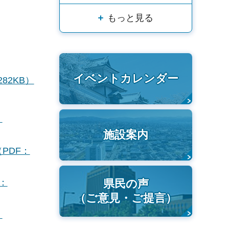
もっと見る
イベントカレンダー
82KB）
：
施設案内
PDF：
県民の声
：
（ご意見・ご提言）
：