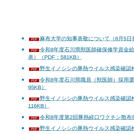
麻布大学の知事表敬について（8月5日発
令和8年度石川県獣医師確保修学資金給
表）（PDF：581KB）
野生イノシシの豚熱ウイルス感染確認検査
令和8年度石川県職員（獣医師）採用選
95KB）
野生イノシシの豚熱ウイルス感染確認検
116KB）
令和8年度第2回豚熱経口ワクチン散布作
野生イノシシの豚熱ウイルス感染確認検