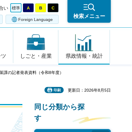
合い
標準
A
B
C
検索メニュー
Foreign Language
ーツ
しごと・産業
県政情報・統計
対策課の記者発表資料（令和8年度）
更新日：2026年8月5日
印刷
同じ分類から探
す