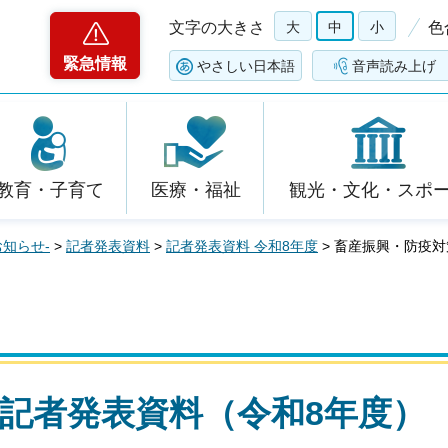
文字の大きさ
大
中
小
色
緊急情報
やさしい日本語
音声読み上げ
教育・子育て
医療・福祉
観光・文化・スポ
お知らせ-
>
記者発表資料
>
記者発表資料 令和8年度
> 畜産振興・防疫
記者発表資料（令和8年度）