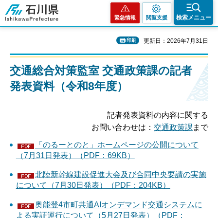
石川県
検索メニュー
緊急情報
閲覧支援
印刷
更新日：2026年7月31日
交通総合対策監室 交通政策課の記者
発表資料（令和8年度）
記者発表資料の内容に関する
お問い合わせは：
交通政策課
まで
「のるーとのと」ホームページの公開について
（7月31日発表）（PDF：69KB）
北陸新幹線建設促進大会及び合同中央要請の実施
について（7月30日発表）（PDF：204KB）
奥能登4市町共通AIオンデマンド交通システムに
よる実証運行について（5月27日発表）（PDF：