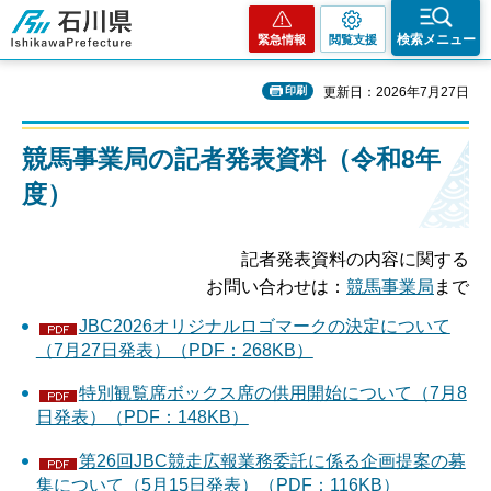
石川県
検索メニュー
緊急情報
閲覧支援
印刷
更新日：2026年7月27日
競馬事業局の記者発表資料（令和8年
度）
記者発表資料の内容に関する
お問い合わせは：
競馬事業局
まで
JBC2026オリジナルロゴマークの決定について
（7月27日発表）（PDF：268KB）
特別観覧席ボックス席の供用開始について（7月8
日発表）（PDF：148KB）
第26回JBC競走広報業務委託に係る企画提案の募
集について（5月15日発表）（PDF：116KB）