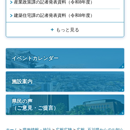
産業政策課の記者発表資料（令和8年度）
建築住宅課の記者発表資料（令和8年度）
もっと見る
イベントカレンダー
施設案内
県民の声
（ご意見・ご提言）
ホーム
>
県政情報・統計
>
広報広聴
>
広報 -石川県からのお知ら