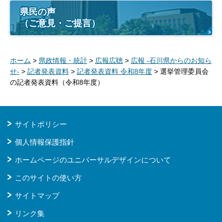
県民の声
（ご意見・ご提言）
ホーム
>
県政情報・統計
>
広報広聴
>
広報 -石川県からのお知ら
せ-
>
記者発表資料
>
記者発表資料 令和8年度
> 選挙管理委員会
の記者発表資料（令和8年度）
サイトポリシー
個人情報保護指針
ホームページのユニバーサルデザインについて
このサイトの使い方
サイトマップ
リンク集