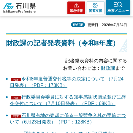
石川県
検索メニュー
緊急情報
閲覧支援
印刷
更新日：2026年7月24日
財政課の記者発表資料（令和8年度）
記者発表資料の内容に関する
お問い合わせは：
財政課
まで
令和8年度普通交付税等の決定について （7月24
日発表）（PDF：173KB）
行政委員会委員に対する知事感謝状贈呈並びに辞
令交付について（7月10日発表）（PDF：69KB）
石川県有地の売却に係る一般競争入札の実施につ
いて（6月23日発表）（PDF：128KB）