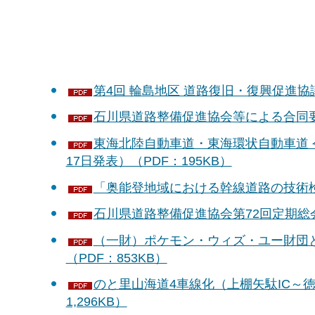
第4回 輪島地区 道路復旧・復興促進協議
石川県道路整備促進協会等による合同要望
東海北陸自動車道・東海環状自動車道 
17日発表）（PDF：195KB）
「奥能登地域における幹線道路の技術検討
石川県道路整備促進協会第72回定期総会
（一財）ポケモン・ウィズ・ユー財団と
（PDF：853KB）
のと里山海道4車線化（上棚矢駄IC～徳
1,296KB）