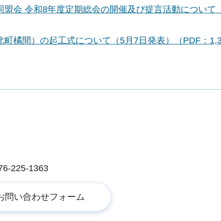
盟会 令和8年度定期総会の開催及び提言活動について（
橘間）の起工式について（5月7日発表）（PDF：1,39
225-1363