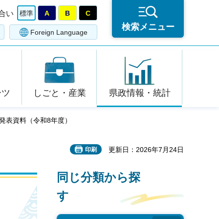
合い
標準
A
B
C
検索メニュー
Foreign Language
ーツ
しごと・産業
県政情報・統計
者発表資料（令和8年度）
更新日：2026年7月24日
印刷
同じ分類から探
す