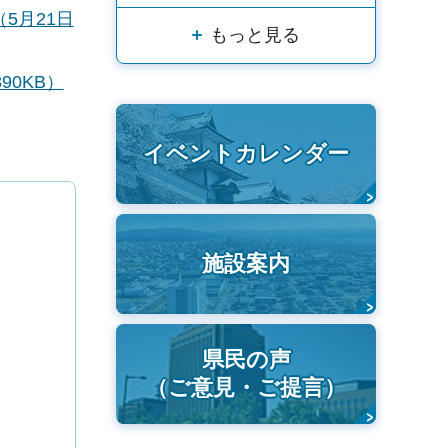
5月21日
もっと見る
0KB）
イベントカレンダー
施設案内
県民の声
（ご意見・ご提言）