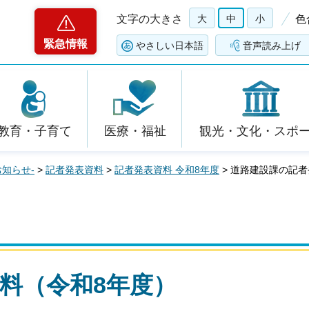
文字の大きさ
大
中
小
色
緊急情報
やさしい日本語
音声読み上げ
教育・子育て
医療・福祉
観光・文化・スポ
お知らせ-
>
記者発表資料
>
記者発表資料 令和8年度
> 道路建設課の記
料（令和8年度）